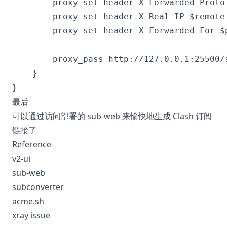
        proxy_set_header X-Forwarded-Proto 
        proxy_set_header X-Real-IP $remote_
        proxy_set_header X-Forwarded-For $p
        proxy_pass http://127.0.0.1:25500/s
    }

最后
可以通过访问部署的 sub-web 来愉快地生成 Clash 订阅
链接了
Reference
v2-ui
sub-web
subconverter
acme.sh
xray issue