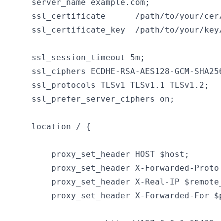
    server_name example.com;

    ssl_certificate      /path/to/your/cer/
    ssl_certificate_key  /path/to/your/key/
    ssl_session_timeout 5m;

    ssl_ciphers ECDHE-RSA-AES128-GCM-SHA25
    ssl_protocols TLSv1 TLSv1.1 TLSv1.2;

    ssl_prefer_server_ciphers on;

    location / {

        proxy_set_header HOST $host;

        proxy_set_header X-Forwarded-Proto 
        proxy_set_header X-Real-IP $remote_
        proxy_set_header X-Forwarded-For $p