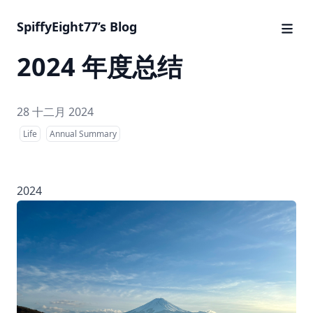
SpiffyEight77’s Blog
2024 年度总结
28 十二月 2024
Life
Annual Summary
2024