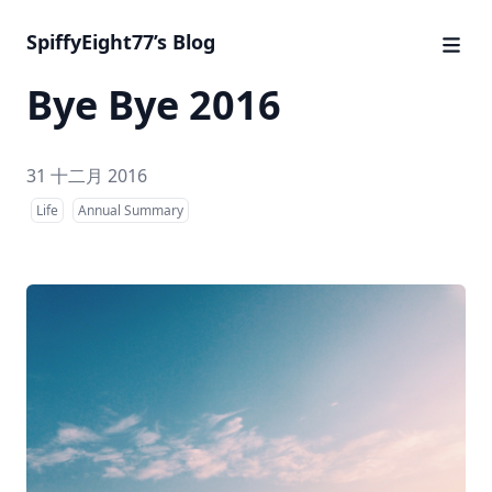
SpiffyEight77’s Blog
Bye Bye 2016
31 十二月 2016
Life
Annual Summary